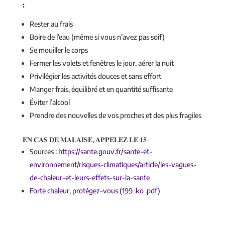
:
Rester au frais
Boire de l’eau (même si vous n’avez pas soif)
⁠Se mouiller le corps
⁠Fermer les volets et fenêtres le jour, aérer la nuit
⁠Privilégier les activités douces et sans effort
Manger frais, équilibré et en quantité suffisante
Éviter l’alcool
⁠Prendre des nouvelles de vos proches et des plus fragiles
𝐄𝐍 𝐂𝐀𝐒 𝐃𝐄 𝐌𝐀𝐋𝐀𝐈𝐒𝐄, 𝐀𝐏𝐏𝐄𝐋𝐄𝐙 𝐋𝐄 𝟏𝟓
Sources :
https://sante.gouv.fr/sante-et-
environnement/risques-climatiques/article/les-vagues-
de-chaleur-et-leurs-effets-sur-la-sante
Forte chaleur, protégez-vous (199 .ko .pdf)