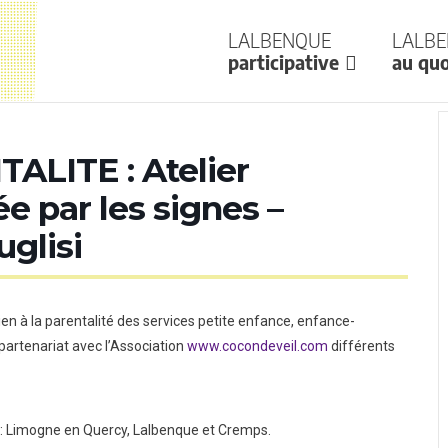
Lalbenque
Lalb
participative
au quo
LITE : Atelier
e par les signes –
uglisi
n à la parentalité des services petite enfance, enfance-
rtenariat avec l’Association
www.cocondeveil.com
différents
e : Limogne en Quercy, Lalbenque et Cremps.