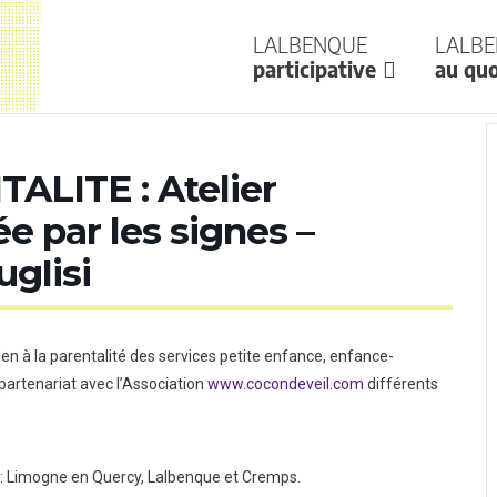
Lalbenque
Lalb
participative
au quo
LITE : Atelier
e par les signes –
uglisi
n à la parentalité des services petite enfance, enfance-
rtenariat avec l’Association
www.cocondeveil.com
différents
e : Limogne en Quercy, Lalbenque et Cremps.