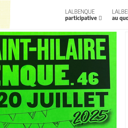
Lalbenque
Lalb
participative
au quo