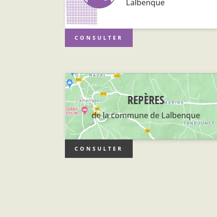
Lalbenque
CONSULTER
REPÈRES
de la commune de Lalbenque
CONSULTER