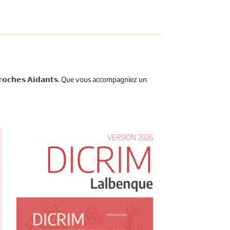
𝗰𝗵𝗲𝘀 𝗔𝗶𝗱𝗮𝗻𝘁𝘀. Que vous accompagniez un