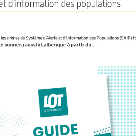
 et d’information des populations
 à 𝟭𝟮 𝗵, les sirènes du Système d’Alerte et d’Information des Populations (SAIP)
𝗲 𝘀𝗼𝗻𝗻𝗲𝗿𝗮 𝗮𝘂𝘀𝘀𝗶 à 𝗟𝗮𝗹𝗯𝗲𝗻𝗾𝘂𝗲 𝗮̀ 𝗽𝗮𝗿𝘁𝗶𝗿 𝗱𝘂...