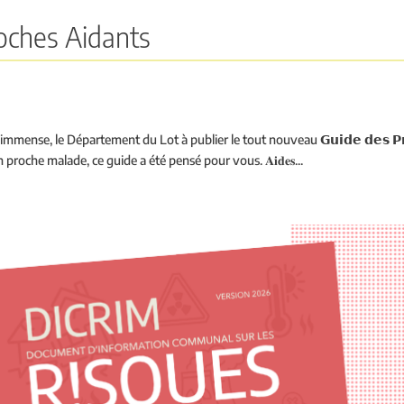
oches Aidants
nse, le Département du Lot à publier le tout nouveau 𝗚𝘂𝗶𝗱𝗲 𝗱𝗲𝘀 𝗣𝗿𝗼
roche malade, ce guide a été pensé pour vous. 𝐀𝐢𝐝𝐞𝐬...