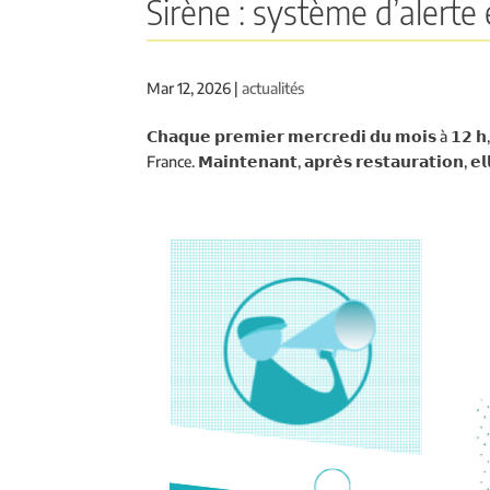
Sirène : système d’alerte
Mar 12, 2026
|
actualités
𝗖𝗵𝗮𝗾𝘂𝗲 𝗽𝗿𝗲𝗺𝗶𝗲𝗿 𝗺𝗲𝗿𝗰𝗿𝗲𝗱𝗶 𝗱𝘂 𝗺𝗼𝗶𝘀
France. 𝗠𝗮𝗶𝗻𝘁𝗲𝗻𝗮𝗻𝘁, 𝗮𝗽𝗿𝗲̀𝘀 𝗿𝗲𝘀𝘁𝗮𝘂𝗿𝗮𝘁𝗶𝗼𝗻, 𝗲𝗹𝗹