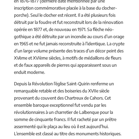
en 1876-1877 (dernière date mentionnée par une
inscription commémorative placée à la base du clocher-
porche). Seul le clocher est récent. Il a été plusieurs fois
détruit par la foudre et fut reconstruit lors de la rénovation
opérée en 1877 et, de nouveau en 1971. Sa flèche néo-
gothique a été détruite par un incendie au cours d’un orage
en 1965 et ne fut jamais reconstruite à l’identique. La crypte
d’un large volume présente des traces d’un décor peint des
XVème et XVIème siècles, à motifs de médaillons de fleurs
et de faux appareils de pierres qui apparaissent sous un
enduit moderne.
Depuis la Révolution l’église Saint-Quirin renferme un
remarquable retable et des boiseries du XVIIe siècle
provenant du couvent des Chartreux de Cahors. Cet
ensemble baroque exceptionnel fut vendu par les
révolutionnaires à un charretier de Lalbenque pour la
somme de cinquante francs. Il fut racheté par un prêtre
assermenté qui le plaça au lieu où il est aujourd’hui.
L’ensemble est classé au titre des monuments historiques.